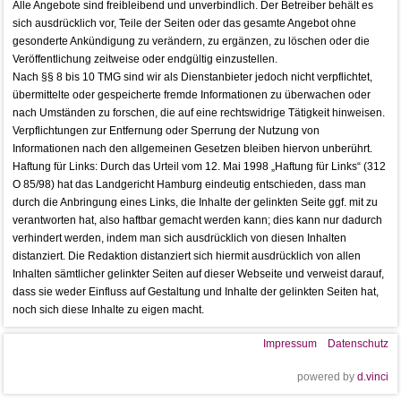
Alle Angebote sind freibleibend und unverbindlich. Der Betreiber behält es
sich ausdrücklich vor, Teile der Seiten oder das gesamte Angebot ohne
gesonderte Ankündigung zu verändern, zu ergänzen, zu löschen oder die
Veröffentlichung zeitweise oder endgültig einzustellen.
Nach §§ 8 bis 10 TMG sind wir als Dienstanbieter jedoch nicht verpflichtet,
übermittelte oder gespeicherte fremde Informationen zu überwachen oder
nach Umständen zu forschen, die auf eine rechtswidrige Tätigkeit hinweisen.
Verpflichtungen zur Entfernung oder Sperrung der Nutzung von
Informationen nach den allgemeinen Gesetzen bleiben hiervon unberührt.
Haftung für Links: Durch das Urteil vom 12. Mai 1998 „Haftung für Links“ (312
O 85/98) hat das Landgericht Hamburg eindeutig entschieden, dass man
durch die Anbringung eines Links, die Inhalte der gelinkten Seite ggf. mit zu
verantworten hat, also haftbar gemacht werden kann; dies kann nur dadurch
verhindert werden, indem man sich ausdrücklich von diesen Inhalten
distanziert. Die Redaktion distanziert sich hiermit ausdrücklich von allen
Inhalten sämtlicher gelinkter Seiten auf dieser Webseite und verweist darauf,
dass sie weder Einfluss auf Gestaltung und Inhalte der gelinkten Seiten hat,
noch sich diese Inhalte zu eigen macht.
Impressum
Datenschutz
powered by
d.vinci